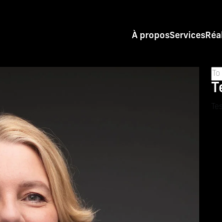
À propos
Services
Réa
T
Tes