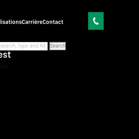
lisations
Carrière
Contact
Search
est
tttt