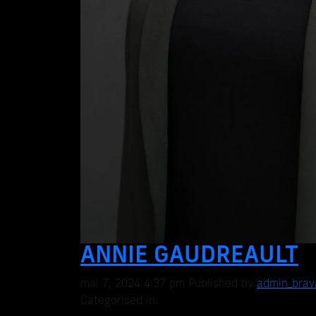
ANNIE GAUDREAULT
mai 7, 2024 4:37 pm
Published by
admin_brav
Categorised in: